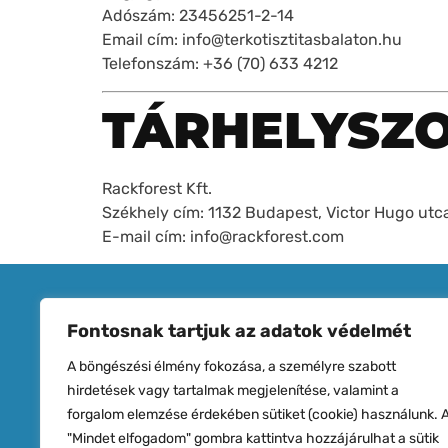
Adószám: 23456251-2-14
Email cím: info@terkotisztitasbalaton.hu
Telefonszám: +36 (70) 633 4212
TÁRHELYSZO
Rackforest Kft.
Székhely cím: 1132 Budapest, Victor Hugo utca
E-mail cím: info@rackforest.com
SZOLG
Fontosnak tartjuk az adatok védelmét
Térk
A böngészési élmény fokozása, a személyre szabott
hirdetések vagy tartalmak megjelenítése, valamint a
Napel
forgalom elemzése érdekében sütiket (cookie) használunk. 
Tetőt
"Mindet elfogadom" gombra kattintva hozzájárulhat a sütik