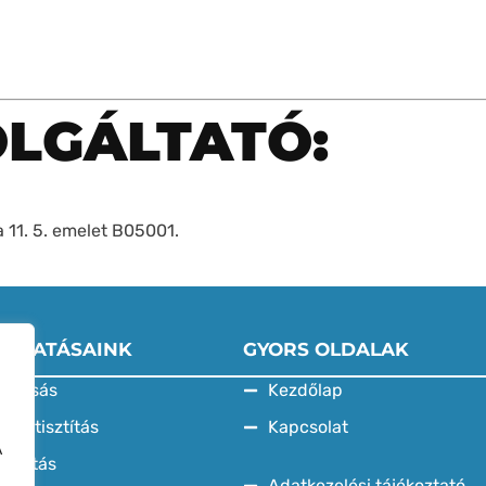
LGÁLTATÓ:
 11. 5. emelet B05001.
ÁLTATÁSAINK
GYORS OLDALAK
ő mosás
Kezdőlap
em tisztítás
Kapcsolat
A
isztítás
Adatkezelési tájékoztató