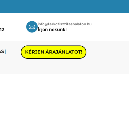
info@terkotisztitasbalaton.hu
12
Írjon nekünk!
ÁS
KÉRJEN ÁRAJÁNLATOT!