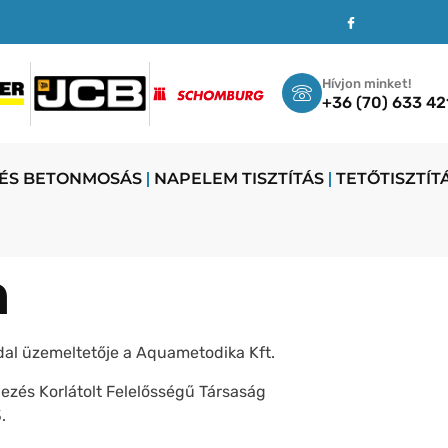
Hívjon minket!
+36 (70) 633 42
 ÉS BETONMOSÁS
NAPELEM TISZTÍTÁS
TETŐTISZTÍT
m
dal üzemeltetője a Aquametodika Kft.
ezés Korlátolt Felelősségű Társaság
.